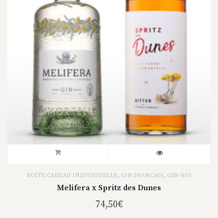
,
,
BOÎTE CADEAU INDIVIDUELLE
GIN FRANÇAIS
GIN-BIO
Melifera x Spritz des Dunes
74,50
€