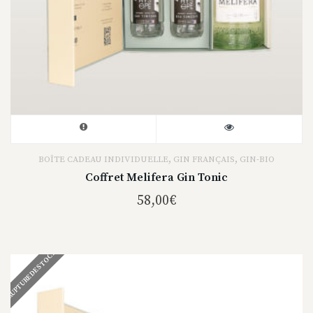
,
,
BOÎTE CADEAU INDIVIDUELLE
GIN FRANÇAIS
GIN-BIO
Coffret Melifera Gin Tonic
58,00
€
RUPTURE DE STOCK