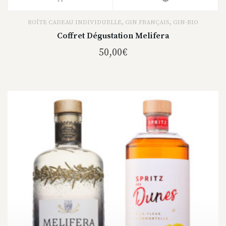
,
,
BOÎTE CADEAU INDIVIDUELLE
GIN FRANÇAIS
GIN-BIO
Coffret Dégustation Melifera
50,00
€