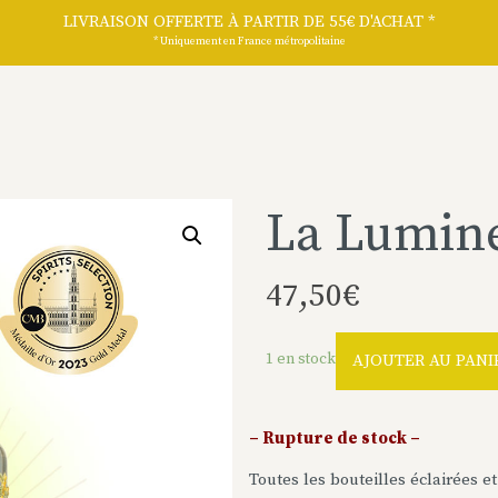
LIVRAISON OFFERTE À PARTIR DE 55€ D'ACHAT *
* Uniquement en France métropolitaine
La Lumin
47,50
€
quantité
1 en stock
AJOUTER AU PANI
de
La
Lumineuse
– Rupture de stock –
Noël
Toutes les bouteilles éclairées e