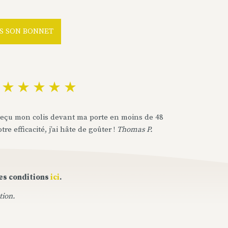
NS SON BONNET
 reçu mon colis devant ma porte en moins de 48
re efficacité, j’ai hâte de goûter !
Thomas P.
les conditions
ici
.
tion.