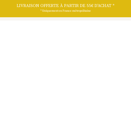
LIVRAISON OFFERTE À PARTIR DE 55€ D'ACHAT *
©2026 MELIFERA| Site by
Magineo
* Uniquement en France métropolitaine